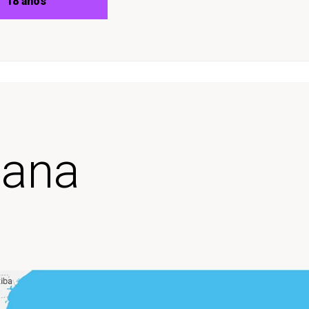
18 años
cana