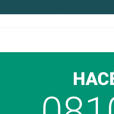
HACÉ
081