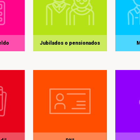
eldo
Jubilados o pensionados
M