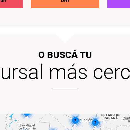
dil
DNI
O BUSCÁ TU
ursal más cer