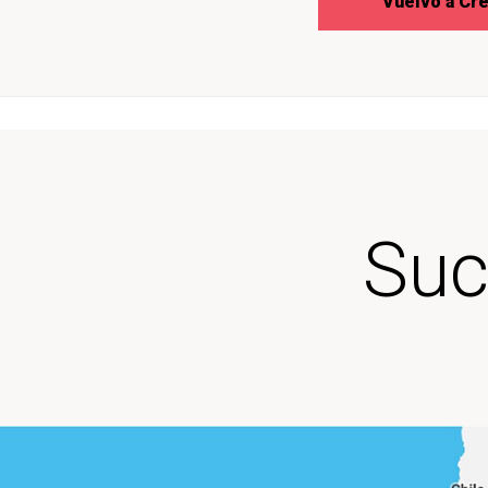
Vuelvo a Cre
Suc